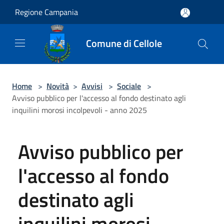
Salta al contenuto principale
Regione Campania
Comune di Cellole
Home
>
Novità
>
Avvisi
>
Sociale
>
Avviso pubblico per l'accesso al fondo destinato agli
inquilini morosi incolpevoli - anno 2025
Avviso pubblico per
l'accesso al fondo
destinato agli
inquilini morosi