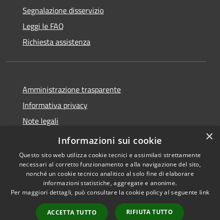
Segnalazione disservizio
Leggi le FAQ
Richiesta assistenza
Amministrazione trasparente
Informativa privacy
Note legali
×
Dichiarazione di accessibilità
Informazioni sui cookie
Questo sito web utilizza cookie tecnici e assimilati strettamente
necessari al corretto funzionamento e alla navigazione del sito,
nonché un cookie tecnico analitico al solo fine di elaborare
informazioni statistiche, aggregate e anonime.
RSS
Copyright © 2026 • Comune di
Per maggiori dettagli, può consultare la cookie policy al seguente
link
Accessibilità
Cellole • Powered by
Privacy
Municipium
Accesso
•
RIFIUTA TUTTO
ACCETTA TUTTO